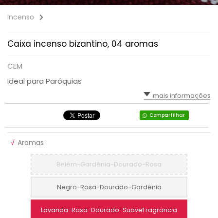
Incenso
Caixa incenso bizantino, 04 aromas
CEM
Ideal para Paróquias
mais informações
Compartilhar
√
Aromas
Belém-Gardênia-Dourado-Rosa
Negro-Rosa-Dourado-Gardênia
Lavanda-Rosa-Dourado-SuaveFragrância