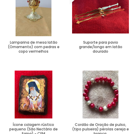
Lamparina de mesa latão
Suporte para pavio
(Ornamento) com pedras e
grande/longo em latão
copo vermelhos
dourado
Ver Mais
Ver Mais
Ícone colagem rústico
Cordão de Oração de pulso,
pequeno (São Nectário de
(tipo pulseira) pérolas cereja e
Egina) - CEM
branca.