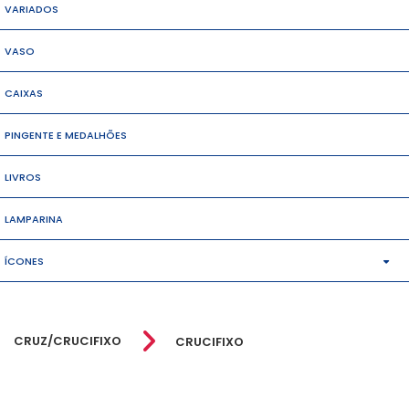
VARIADOS
VASO
CAIXAS
PINGENTE E MEDALHÕES
LIVROS
LAMPARINA
ÍCONES
MÉDIO
CRUZ/CRUCIFIXO
CRUCIFIXO
PEQUENOS
GRANDES