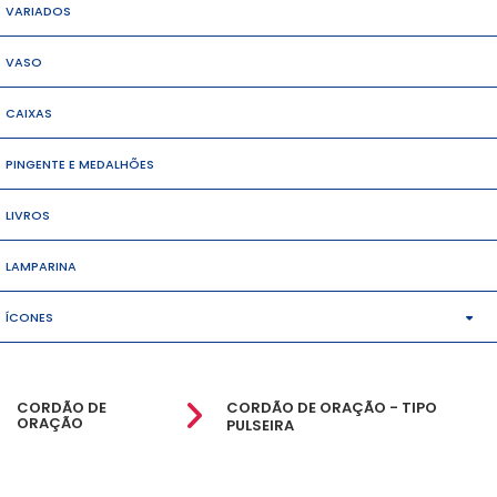
VARIADOS
VASO
CAIXAS
PINGENTE E MEDALHÕES
LIVROS
LAMPARINA
ÍCONES
MÉDIO
CORDÃO DE
CORDÃO DE ORAÇÃO - TIPO
ORAÇÃO
PEQUENOS
PULSEIRA
GRANDES