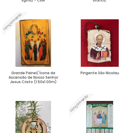
Egina) - CEM
branca.
Lançamento
Ver Mais
Ver Mais
Grande Painel/ Ícone da
Pingente São Nicolau
Ascensão de Nosso Senhor
Jesus Cristo (1.50x1.00m)
Lançamento
Ver Mais
Ver Mais