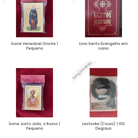
Ícone Venerável Onofre |
Livro Santo Evangelho em
Pequeno
russo
Lançamento
Ver Mais
Ver Mais
Ícone Justo João, o Russo |
Lestovka (Couro) | 100
Pequeno
Degraus