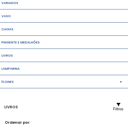
VARIADOS
VASO
CAIXAS
PINGENTE E MEDALHÕES
LIVROS
LAMPARINA
ÍCONES
MÉDIO
LIVROS
PEQUENOS
Filtros
Ordenar por
GRANDES